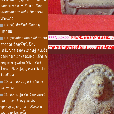
ฉลองแซยิด 79 ปี และวัตถุ
มงคลหลวงพ่อเจือ วัดกลาง
บางแก้ว
18. ลปู่.คำพันธ์ วัดธาตุ
มหาชัย
***No.0300
พระพิมพ์ลีลาห้าเหลี่ยม เ
19. รูปหล่อลอยองค์ท้าวเวส
สุวรรณ วัดสุทัศน์ ปี45,
ราคาเช่าบูชาองค์ละ 1,500 บาท ติดต่อ
เหรียญรุ่นอมตะเศรษฐี ลป.จื่อ
วัดเขาตาเงาะอุดมพร, เจ้าพ่อ
พญาแล รุ่นประวัติศาสตร์
ไตรภาคี, ลปู่.บุญหนา วัดป่า
โสตถิผล
20. เต่าหลวงปู่หลิว วัดไร่
แตงทอง
21. หลวงปู่แสน วัดหนองจิก
(พญาเต่าเรือนรุ่นแสน
พุทธคุณ, พญาเต่าเรือนรุ่น
ชนะจนปลดหนี้)