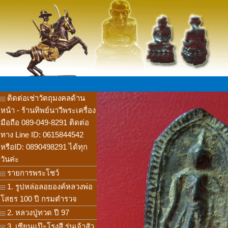
ติดต่อเช่าวัตถุมงคลด้าน
หน้า - ร้านทิพย์นาวีพระเครื่อง
มือถือ 089-049-8291 ติดต่อ
ทาง Line ID: 0615844542
หรือID: 0890498291 ได้ทุก
วันค่ะ
รายการพระโชว์
1. รูปหล่อลอยองค์หลวงพ่อ
โสธร 100 ปี กรมตำรวจ
2. หลวงปู่ทวด ปี 97
3. เซียนแป๊ะโรงสี รุ่นเจ้าสัว