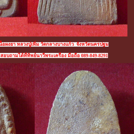
นื้อผงยา หลวงปู่เพิ่ม วัดกลางบางแก้ว จังหวัดนครปฐม
สอบถามได้ที่ทิพย์นาวีพระเครื่อง มือถือ 089-049-8291