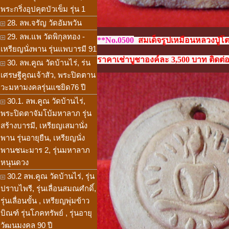
พระกริ่งอุปคุตบัวเข็ม รุ่น 1
28. ลพ.จรัญ วัดอัมพวัน
29. ลพ.แพ วัดพิกุลทอง -
**No.0500
สมเด็จรูปเหมือนหลวงปู่โต 
เหรียญนั่งพาน รุ่นแพบารมี 91
ราคาเช่าบูชาองค์ละ 3,500 บาท ติดต่อ
30. ลพ.คูณ วัดบ้านไร่, ร่น
เศรษฐีคูณเจ้าสัว, พระปิดตาน
วะมหามงคลรุ่นแซยิด76 ปี
30.1. ลพ.คูณ วัดบ้านไร่,
พระปิดตาจัมโบ้มหาลาภ รุ่น
สร้างบารมี, เหรียญเสมานั่ง
พาน รุ่นอายุยืน, เหรียญนั่ง
พานชนะมาร 2, รุ่นมหาลาภ
หนุนดวง
30.2 ลพ.คูณ วัดบ้านไร่, รุ่น
ปราบไพรี, รุ่นเลื่อนสมณศํกดิ์,
รุ่นเลื่อนขั้น , เหรียญพุ่มข้าว
บิณฑ์ รุ่นโภคทรัพย์ , รุ่นอายุ
วัฒนมงคล 90 ปี