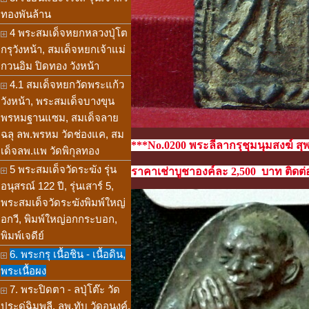
ทองพันล้าน
4 พระสมเด็จหยกหลวงปุ่โต
กรุวังหน้า, สมเด็จหยกเจ้าแม่
กวนอิม ปิดทอง วังหน้า
4.1 สมเด็จหยกวัดพระแก้ว
วังหน้า, พระสมเด็จบางขุน
พรหมฐานแซม, สมเด็จลาย
ฉลุ ลพ.พรหม วัดช่องแค, สม
***No.0200 พระลีลากรุชุมนุมสงฆ์ สุพร
เด็จลพ.แพ วัดพิกุลทอง
5 พระสมเด็จวัดระฆัง รุ่น
ราคาเช่าบูชาองค์ละ 2,500 บาท ติดต่อ
อนุสรณ์ 122 ปี, รุ่นเสาร์ 5,
พระสมเด็จวัดระฆังพิมพ์ใหญ่
อกวี, พิมพ์ใหญ่อกกระบอก,
พิมพ์เจดีย์
6. พระกรุ เนื้อชิน - เนื้อดิน,
พระเนื้อผง
7. พระปิดตา - ลปุ่โต๊ะ วัด
ประดู่ฉิมพลี, ลพ.ทับ วัดอนงค์,