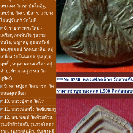
ลพ.แดง วัดเขาบันไดอิฐ,
ลพ.ร้าย วัดเขายี่สาร, แร่บาง
ไผ่ลปู่จันทร์ วัดโมลี
8. รายการพระใหม่ -
เหรียญเทพทันใจ รุ่นรวย
ทันใจ, พญาหมู อุดมทรัพย์
ลพ.สุรเจตน์ วัดหนองหิน, ลปู่
เกลี้ยง วัดโนนแกด รุ่นบุญญ
ฤทธิ์ , หนุมานทรงเครื่อง ลปู่
คำบุ, ท้าวเวสสุวรรณ วัด
สุทัศน์
***No.0250 หลวงพ่อคล้าย วัดสวนขันธ
9. หลวงปู่ฮก วัดเขาซก, วัด
ราคาเช่าบูชาองคละ 1,500 ติดต่อสอบถา
หนองงูเหลือม
10. หลวงปู่ผาด วัดไร่
11. หลวงพ่อพริ้ง วัดซับชมพู
12. ลพ. พัฒน์ วัดห้วยด้วน,
รุ่นเจ้าสัวร้อยปี, รุ่นรวยโคตร
รวย, รุ่นรวยล้นฟ้า, รุ่นเศรษฐ๊