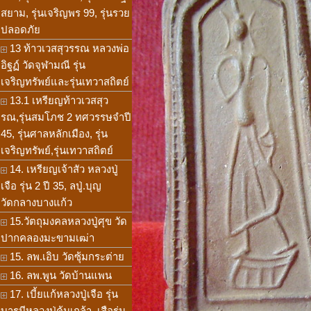
สยาม, รุ่นเจริญพร 99, รุ่นรวย
ปลอดภัย
13 ท้าวเวสสุวรรณ หลวงพ่อ
อิฐฏ์ วัดจุฬามณี รุ่น
เจริญทรัพย์และรุ่นเทวาสถิตย์
13.1 เหรียญท้าวเวสสุว
รณ,รุ่นสมโภช 2 ทศวรรษจำปี
45, รุ่นศาลหลักเมือง, รุ่น
เจริญทรัพย์,รุ่นเทวาสถิตย์
14. เหรียญเจ้าสัว หลวงปู่
เจือ รุ่น 2 ปี 35, ลปู่.บุญ
วัดกลางบางแก้ว
15.วัตถุมงคลหลวงปู่ศุข วัด
ปากคลองมะขามเฒ่า
15. ลพ.เอิบ วัดซุ้มกระต่าย
16. ลพ.พูน วัดบ้านแพน
17. เบี้ยแก้หลวงปู่เจือ รุ่น
บารมีหลวงปู่คุ้มเกล้า, เสือรุ่น