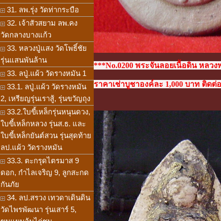
31. ลพ.รุ่ง วัดท่ากระบือ
32. เจ้าสัวสยาม ลพ.คง
วัดกลางบางแก้ว
33. หลวงปู่แสง วัดโพธิ์ชัย
รุ่นแสนพันล้าน
***No.0200 พระจันลอยเนื้อดิน หลวงพ
33. ลปู่.แผ้ว วัดรางหมัน 1
ราคาเช่าบูชาองค์ละ 1,000 บาท ติดต่อ
33.1. ลปู่.แผ้ว วัดรางหมัน
2, เหรียญรุ่นเราสู้, รุ่นขวัญถุง
33.2.ใบขี้เหล็กรุ่นหนุนดวง,
ใบขี้เหล็กหลวง รุ่นส.ธ. และ
ใบขี้เหล็กยันต์สวน รุ่นสุดท้าย
ลป.แผ้ว วัดรางหมัน
33.3. ตะกรุดไตรมาส 9
ดอก, กำไลเจริญ 9, ลูกสะกด
กันภัย
34. ลป.สรวง เทวดาเดินดิน
วัดไพรพัฒนา รุ่นเสาร์ 5,