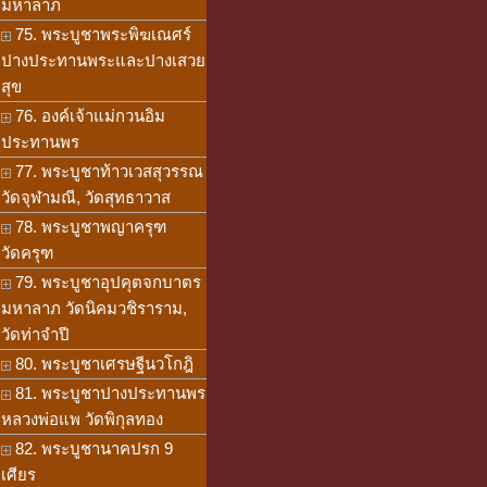
มหาลาภ
75. พระบูชาพระพิฆเณศร์
ปางประทานพระและปางเสวย
สุข
76. องค์เจ้าแม่กวนอิม
ประทานพร
77. พระบูชาท้าวเวสสุวรรณ
วัดจุฬามณี, วัดสุทธาวาส
78. พระบูชาพญาครุฑ
วัดครุฑ
79. พระบูชาอุปคุตจกบาตร
มหาลาภ วัดนิคมวชิราราม,
วัดท่าจำปี
80. พระบูชาเศรษฐีนวโกฎิ
81. พระบูชาปางประทานพร
หลวงพ่อแพ วัดพิกุลทอง
82. พระบูชานาคปรก 9
เศียร