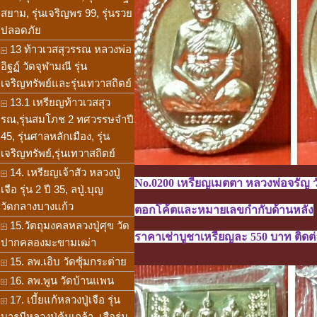
สยาม, รุ่นเจริญพร 99, รุ่นรวย
ปลอดภัย
13 ท้าวเวสสุวรรณ หลวงพ่อ
อิฐฏ์ วัดจุฬามณี รุ่น
เจริญทรัพย์และรุ่นเทวาสถิตย์
13.1 เหรียญท้าวเวสสุว
รณ,รุ่นสมโภช 2 ทศวรรษจำปี
45, รุ่นศาลหลักเมือง, รุ่น
เจริญทรัพย์,รุ่นเทวาสถิตย์
14. เหรียญเจ้าสัว หลวงปู่
No.0200 เหรียญเมตตา หลวงพ่อจรัญ วัด
เจือ รุ่น 2 ปี 35, ลปู่.บุญ
วัดกลางบางแก้ว
ตอกโค้ตและหมายเลขกำกับด้านหลัง
15.วัตถุมงคลหลวงปู่ศุข วัด
ราคาเช่าบูชาเหรียญละ 550 บาท ติดต่อ
ปากคลองมะขามเฒ่า
15. ลพ.เอิบ วัดซุ้มกระต่าย
16. ลพ.พูน วัดบ้านแพน
17. เบี้ยแก้หลวงปู่เจือ รุ่น
บารมีหลวงปู่คุ้มเกล้า, เสือรุ่น