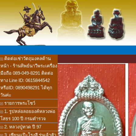
ติดต่อเช่าวัตถุมงคลด้าน
หน้า - ร้านทิพย์นาวีพระเครื่อง
มือถือ 089-049-8291 ติดต่อ
ทาง Line ID: 0615844542
หรือID: 0890498291 ได้ทุก
วันค่ะ
รายการพระโชว์
1. รูปหล่อลอยองค์หลวงพ่อ
โสธร 100 ปี กรมตำรวจ
2. หลวงปู่ทวด ปี 97
3. เซียนแป๊ะโรงสี รุ่นเจ้าสัว