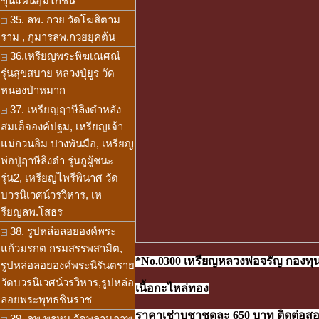
ขุนแผนอุ้มไก่ชน
35. ลพ. กวย วัดโฆสิตาม
ราม , กุมารลพ.กวยยุคต้น
36.เหรียญพระพิฆเณศณ์
รุ่นสุขสบาย หลวงปุ่ยูร วัด
หนองป่าหมาก
37. เหรียญฤาษีลิงดำหลัง
สมเด็จองค์ปฐม, เหรียญเจ้า
แม่กวนอิม ปางพันมือ, เหรียญ
พ่อปู่ฤาษีลิงดำ รุ่นกูผู้ชนะ
รุ่น2, เหรียญไพรีพินาศ วัด
บวรนิเวศน์วรวิหาร, เห
รียญลพ.โสธร
38. รูปหล่อลอยองค์พระ
แก้วมรกต กรมสรรพสามิต,
*No.0300 เหรียญหลวงพ่อจรัญ กองทุ
รูปหล่อลอยองค์พระนิรันตราย
วัดบวรนิเวศน์วรวิหาร,รูปหล่อ
เนื้อกะไหล่ทอง
ลอยพระพุทธชินราช
ราคาเช่าบูชาชุดละ 650 บาท ติดต่อสอบ
39. ลพ.พรหม วัดพลานุภาพ