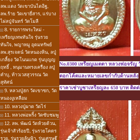
ลพ.แดง วัดเขาบันไดอิฐ,
ลพ.ร้าย วัดเขายี่สาร, แร่บาง
ไผ่ลปู่จันทร์ วัดโมลี
8. รายการพระใหม่ -
เหรียญเทพทันใจ รุ่นรวย
ทันใจ, พญาหมู อุดมทรัพย์
ลพ.สุรเจตน์ วัดหนองหิน, ลปู่
เกลี้ยง วัดโนนแกด รุ่นบุญญ
No.0300 เหรียญเมตตา หลวงพ่อจรัญ วัด
ฤทธิ์ , หนุมานทรงเครื่อง ลปู่
คำบุ, ท้าวเวสสุวรรณ วัด
ตอกโค้ตและหมายเลขกำกับด้านหลัง
สุทัศน์
ราคาเช่าบูชาเหรียญละ 650 บาท ติดต่อ
9. หลวงปู่ฮก วัดเขาซก, วัด
หนองงูเหลือม
10. หลวงปู่ผาด วัดไร่
11. หลวงพ่อพริ้ง วัดซับชมพู
12. ลพ. พัฒน์ วัดห้วยด้วน,
รุ่นเจ้าสัวร้อยปี, รุ่นรวยโคตร
รวย, รุ่นรวยล้นฟ้า, รุ่นเศรษฐ๊