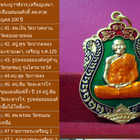
พระญาฯสังวร,เหรียญเสมา
เลื่อนสมณศักดิ์ ลพ.ทวด
ญสส.100 ปี
41. ลพ.เงิน วัดบางคลาน,
วัดดอนยายหอม
42. ลปู่.ศุข วัดปากคลอง
มะขามเฒ่า, เหรียญ ร.ศ.129
43. รูปหล่อลอยองค์ลปู่คำบุ
วัดกุดชมภู รุ่นไตรมาส 54
44.ลป.สุด วัดกาหลง
45. ลป.ทิม วัดละหารไร่ -
ขุนแผนพิมพ์จิ๋ว ปี 14 ลปู่.ทิม
วัดละหารไร่, รูปหล่อลอยองค์
เนื้อไม้โพธิ์แกะ
46. ลพ.พรหม วัดขนอน
เหนือ
47 รายการพระเหรียญ 1
47.1. รายการพระเหรียญ 2,