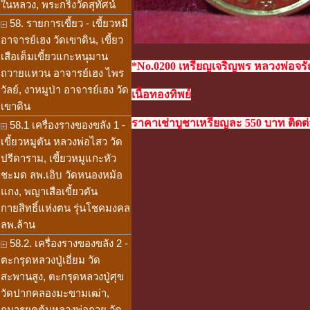
ในหลวง, พระกริ่งวัดสุทัศน์
58. รายการเขี้ยว - เขี้ยวหมี
อาจารย์เฮง วัดเขาดิน, เขี้ยว
เสือเต็มเขี้ยวแกะหนุมาน
*No.
0200 เหรียญเจริญพร หลวงพ่อจรัญ
ถวายแหวน อาจารย์เฮง ไพร
วัลย์, งาหมูป่า อาจารย์เฮง วัด
เนื้อทองทิพย์
เขาดิน
ราคาเช่าบูชาเหรียญละ 550 บาท ติดต่อ
58.1 เครื่องรางของขลัง 1 -
เขี้ยวหมูตัน หลวงพ่อไสว วัด
ปรีดาราม, เขี้ยวหมูแกะหัว
ชะมด ลพ.เอิบ วัดหนองหม้อ
แกง, พญาเสือเขี้ยวตัน
กายสิทธิ์แห่งตน รุ่นโชคมงคล
ลพ.ล้าน
58.2. เครื่องรางของขลัง 2 -
ตะกรุดหลวงปู่เอี่ยม วัด
สะพานสูง, ตะกรุดหลวงปู่ศุข
วัดปากคลองมะขามเฒ่า,
กุมารยุคต้นหลวงพ่อกวย วัด