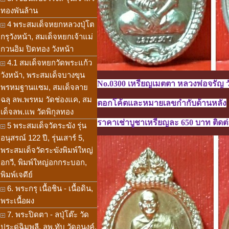
ทองพันล้าน
4 พระสมเด็จหยกหลวงปุ่โต
กรุวังหน้า, สมเด็จหยกเจ้าแม่
กวนอิม ปิดทอง วังหน้า
4.1 สมเด็จหยกวัดพระแก้ว
วังหน้า, พระสมเด็จบางขุน
No.0300 เหรียญเมตตา หลวงพ่อจรัญ วัดอ
พรหมฐานแซม, สมเด็จลาย
ฉลุ ลพ.พรหม วัดช่องแค, สม
ตอกโค้ตและหมายเลขกำกับด้านหลัง
เด็จลพ.แพ วัดพิกุลทอง
ราคาเช่าบูชาเหรียญละ 650 บาท ติดต่อ
5 พระสมเด็จวัดระฆัง รุ่น
อนุสรณ์ 122 ปี, รุ่นเสาร์ 5,
พระสมเด็จวัดระฆังพิมพ์ใหญ่
อกวี, พิมพ์ใหญ่อกกระบอก,
พิมพ์เจดีย์
6. พระกรุ เนื้อชิน - เนื้อดิน,
พระเนื้อผง
7. พระปิดตา - ลปุ่โต๊ะ วัด
ประดู่ฉิมพลี, ลพ.ทับ วัดอนงค์,