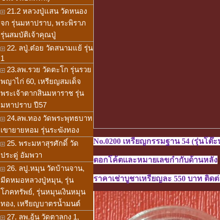
21.2 หลวงปู่แสน วัดหนอง
จก รุ่นมหาปราบ, พระพิราภ
รุ่นสมบัติเจ้าคุณปู่
22. ลปู่.ต๋อย วัดสนามแย้ รุ่น
1
23.ลพ.รวย วัดตะโก รุ่นรวย
พญาไก่ 60, เหรียญสมเด็จ
พระเจ้าตากสินมหาราช รุ่น
มหาปราบ ปี57
24.ลพ.ทอง วัดพระพุทธบาท
เขายายหอม รุ่นระฆังทอง
No.0200 เหรียญกรรมฐาน 54 (รุ่นโต๊ะหม
25. พระมหาสุรศักดิ์ วัด
ประดู่ อัมพวา
ตอกโค้ตและหมายเลขกำกับด้านหลัง
26. ลปู.หมุน วัดบ้านจาน,
ราคาเช่าบูชาเหรียญละ 550 บาท ติดต่อ
มีดหมอหลวงปู่หมุน, รุ่น
โภคทรัพย์, รุ่นหมุนเงินหมุน
ทอง, เหรียญบาตรน้ำมนต์
27. ลพ.อุ้น วัดตาลกง 1,