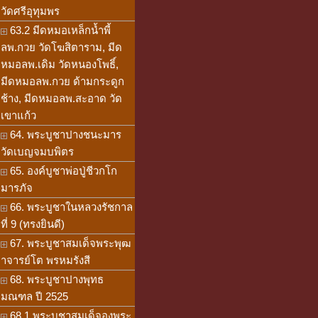
วัดศรีอุทุมพร
63.2 มีดหมอเหล็กน้ำพี้
ลพ.กวย วัดโฆสิตาราม, มีด
หมอลพ.เดิม วัดหนองโพธิ์,
มีดหมอลพ.กวย ด้ามกระดูก
ช้าง, มีดหมอลพ.สะอาด วัด
เขาแก้ว
64. พระบูชาปางชนะมาร
วัดเบญจมบพิตร
65. องค์บูชาพ่อปู่ชีวกโก
มารภัจ
66. พระบูชาในหลวงรัชกาล
ที่ 9 (ทรงยินดี)
67. พระบูชาสมเด็จพระพุฒ
าจารย์โต พรหมรังสี
68. พระบูชาปางพุทธ
มณฑล ปี 2525
68.1 พระบูชาสมเด็จองพระ