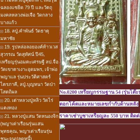
ฉลองแซยิด 79 ปี และวัตถุ
มงคลหลวงพ่อเจือ วัดกลาง
บางแก้ว
18. ลปู่.คำพันธ์ วัดธาตุ
มหาชัย
19. รูปหล่อลอยองค์ท้าวเวส
สุวรรณ วัดสุทัศน์ ปี45,
เหรียญรุ่นอมตะเศรษฐี ลป.จื่อ
วัดเขาตาเงาะอุดมพร, เจ้าพ่อ
พญาแล รุ่นประวัติศาสตร์
ไตรภาคี, ลปู่.บุญหนา วัดป่า
โสตถิผล
No.0200 เหรียญกรรมฐาน 54 (รุ่นโต๊ะหม
20. เต่าหลวงปู่หลิว วัดไร่
ตอกโค้ตและหมายเลขกำกับด้านหลัง
แตงทอง
ราคาเช่าบูชาเหรียญละ 550 บาท ติดต่อ
21. หลวงปู่แสน วัดหนองจิก
(พญาเต่าเรือนรุ่นแสน
พุทธคุณ, พญาเต่าเรือนรุ่น
ชนะจนปลดหนี้)