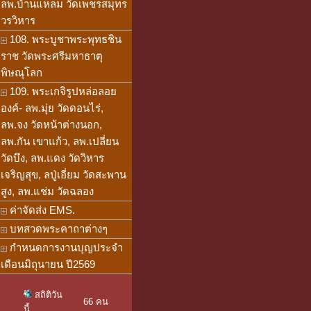
ลพ.บ้านแหลม วัดเพชรสมุทร
วรวิหาร
108. พระบูชาพระพุทธชิน
ราช วัดพระศรีมหาธาตุ
พิษณุโลก
109. พระเกจิรูปหล่อลอย
องค์- ลพ.มุ่ย วัดดอนไร่,
ลพ.จง วัดหน้าต่างนอก,
ลพ.กัน เขาแก้ว, ลพ.เปลี่ยน
วัดบึง, ลพ.แดง วัดวิหาร
เจริญสุข, ลปู่เอี่ยม วัดสะพาน
สูง, ลพ.แช่ม วัดฉลอง
ค่าจัดส่ง EMS.
บทสวดพระคาถาต่างๆ
กำหนดการงานบุญประจำ
เดือนมิถุนายน ปี2569
สถิติวัน
66 คน
นี้