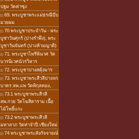
ปฐม วัดท่าซุง
69. พระบูชาพระแม่ธรณีบีบ
มวยผม
70 พระบูชาประจำวัน - พระ
บูชาวันศุกร์ (ปางรำพึง), พระ
บูชาวันจันทร์ (ปางห้ามญาติ)
71. พระบูชาไพรีพินาศ วัด
บวรนิเวศน์วรวิหาร
72. พระบูชาปางสดุ้งมาร
73. พระบูชาพระสีวลีปางจก
บาตร ลพ.แพ วัดพิกุลทอง,
73.1 พระบูชาพระสีวลี
ลพ.กวย วัดโฆสิตาราม เนื้อ
ไม้โพธิ์แกะ
73.2 พระบูชาพระสีวลี
มหาลาภ วัดท่าจำปี เชียงใหม่
74 พระบูชาพระสังกัจจายณ์