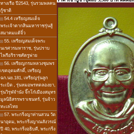
ทางเรือ ปี2543, รุ่นรวมพลคน
กู้ชาติ
54.4 เหรียญสมเด็จ
พระเจ้าตากสินมหาราชรุ่นสู้
สมาคมแต้จิ๋ว
55. เหรียญสมเด็จพระ
นเรศวรมหาราช, รุ่นปราบ
ไพรีอริราชศัตรูพ่าย
56. เหรียญกรมหลวงชุมพร
เขตอุดมศักดิ์, เหรียญ
ฉก.นย.181, เหรียญรุ่นลูก
ระเบิด , รุ่นหมอพรทดลองยา,
รุ่นวิรุฬจำนัง จิ๊กโก๋เมืองสมุทร
มูลนิธิสรรพราเชนทร์, รุ่นจ้าว
ทะเลไทย
57. พระกริ่งญาท่านสวน วัด
นาอุดม, พระกริ่งญาณสังวรณ์
ปี 40, พระกริ่งอธิบดี, พระกริ่ง