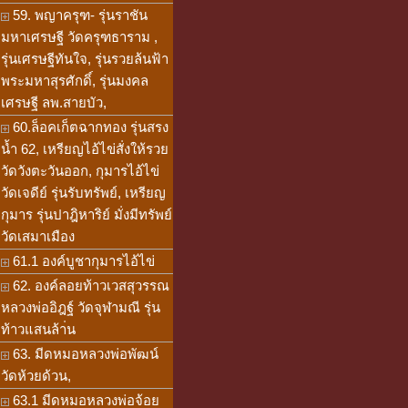
59. พญาครุฑ- รุ่นราชัน
มหาเศรษฐี วัดครุฑธาราม ,
รุ่นเศรษฐีทันใจ, รุ่นรวยล้นฟ้า
พระมหาสุรศักดิ์, รุ่นมงคล
เศรษฐี ลพ.สายบัว,
60.ล็อคเก็ตฉากทอง รุ่นสรง
น้ำ 62, เหรียญไอ้ไข่สั่งให้รวย
วัดวังตะวันออก, กุมารไอ้ไข่
วัดเจดีย์ รุ่นรับทรัพย์, เหรียญ
กุมาร รุ่นปาฎิหาริย์ มั่งมีทรัพย์
วัดเสมาเมือง
61.1 องค์บูชากุมารไอ้ไข่
62. องค์ลอยท้าวเวสสุวรรณ
หลวงพ่ออิฎฐ์ วัดจุฬามณี รุ่น
ท้าวแสนล้า่น
63. มีดหมอหลวงพ่อพัฒน์
วัดห้วยด้วน,
63.1 มีดหมอหลวงพ่อจ้อย