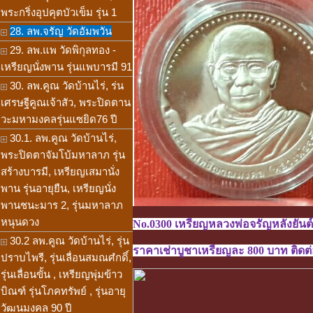
พระกริ่งอุปคุตบัวเข็ม รุ่น 1
28. ลพ.จรัญ วัดอัมพวัน
29. ลพ.แพ วัดพิกุลทอง -
เหรียญนั่งพาน รุ่นแพบารมี 91
30. ลพ.คูณ วัดบ้านไร่, ร่น
เศรษฐีคูณเจ้าสัว, พระปิดตาน
วะมหามงคลรุ่นแซยิด76 ปี
30.1. ลพ.คูณ วัดบ้านไร่,
พระปิดตาจัมโบ้มหาลาภ รุ่น
สร้างบารมี, เหรียญเสมานั่ง
พาน รุ่นอายุยืน, เหรียญนั่ง
พานชนะมาร 2, รุ่นมหาลาภ
หนุนดวง
No.0300 เหรียญหลวงพ่อจรัญหลังยันต์ ว
30.2 ลพ.คูณ วัดบ้านไร่, รุ่น
ราคาเช่าบูชาเหรียญละ 800 บาท ติดต่อ
ปราบไพรี, รุ่นเลื่อนสมณศํกดิ์,
รุ่นเลื่อนขั้น , เหรียญพุ่มข้าว
บิณฑ์ รุ่นโภคทรัพย์ , รุ่นอายุ
วัฒนมงคล 90 ปี