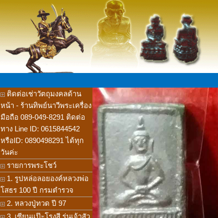
ติดต่อเช่าวัตถุมงคลด้าน
หน้า - ร้านทิพย์นาวีพระเครื่อง
มือถือ 089-049-8291 ติดต่อ
ทาง Line ID: 0615844542
หรือID: 0890498291 ได้ทุก
วันค่ะ
รายการพระโชว์
1. รูปหล่อลอยองค์หลวงพ่อ
โสธร 100 ปี กรมตำรวจ
2. หลวงปู่ทวด ปี 97
3. เซียนแป๊ะโรงสี รุ่นเจ้าสัว