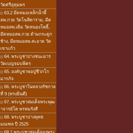
วัดศรีอุทุมพร
63.2 มีดหมอเหล็กน้ำพี้
ลพ.กวย วัดโฆสิตาราม, มีด
หมอลพ.เดิม วัดหนองโพธิ์,
มีดหมอลพ.กวย ด้ามกระดูก
ช้าง, มีดหมอลพ.สะอาด วัด
เขาแก้ว
64. พระบูชาปางชนะมาร
วัดเบญจมบพิตร
65. องค์บูชาพ่อปู่ชีวกโก
มารภัจ
66. พระบูชาในหลวงรัชกาล
ที่ 9 (ทรงยินดี)
67. พระบูชาสมเด็จพระพุฒ
าจารย์โต พรหมรังสี
68. พระบูชาปางพุทธ
มณฑล ปี 2525
68.1 พระบูชาสมเด็จองพระ