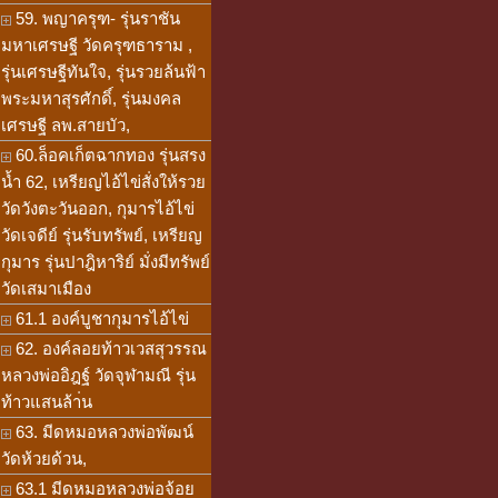
59. พญาครุฑ- รุ่นราชัน
มหาเศรษฐี วัดครุฑธาราม ,
รุ่นเศรษฐีทันใจ, รุ่นรวยล้นฟ้า
พระมหาสุรศักดิ์, รุ่นมงคล
เศรษฐี ลพ.สายบัว,
60.ล็อคเก็ตฉากทอง รุ่นสรง
น้ำ 62, เหรียญไอ้ไข่สั่งให้รวย
วัดวังตะวันออก, กุมารไอ้ไข่
วัดเจดีย์ รุ่นรับทรัพย์, เหรียญ
กุมาร รุ่นปาฎิหาริย์ มั่งมีทรัพย์
วัดเสมาเมือง
61.1 องค์บูชากุมารไอ้ไข่
62. องค์ลอยท้าวเวสสุวรรณ
หลวงพ่ออิฎฐ์ วัดจุฬามณี รุ่น
ท้าวแสนล้า่น
63. มีดหมอหลวงพ่อพัฒน์
วัดห้วยด้วน,
63.1 มีดหมอหลวงพ่อจ้อย