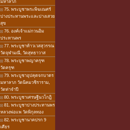
มหาลาภ
75. พระบูชาพระพิฆเณศร์
ปางประทานพระและปางเสวย
สุข
76. องค์เจ้าแม่กวนอิม
ประทานพร
77. พระบูชาท้าวเวสสุวรรณ
วัดจุฬามณี, วัดสุทธาวาส
78. พระบูชาพญาครุฑ
วัดครุฑ
79. พระบูชาอุปคุตจกบาตร
มหาลาภ วัดนิคมวชิราราม,
วัดท่าจำปี
80. พระบูชาเศรษฐีนวโกฎิ
81. พระบูชาปางประทานพร
หลวงพ่อแพ วัดพิกุลทอง
82. พระบูชานาคปรก 9
เศียร