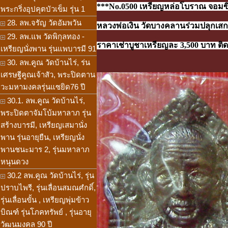
***No.0500 เหรียญหล่อโบราณ จอมฃิน
พระกริ่งอุปคุตบัวเข็ม รุ่น 1
28. ลพ.จรัญ วัดอัมพวัน
หลวงพ่อเงิน วัดบางคลานร่วมปลุกเสก 
29. ลพ.แพ วัดพิกุลทอง -
ราคาเช่าบูชาเหรียญละ 3,500 บาท ติดต
เหรียญนั่งพาน รุ่นแพบารมี 91
30. ลพ.คูณ วัดบ้านไร่, ร่น
เศรษฐีคูณเจ้าสัว, พระปิดตาน
วะมหามงคลรุ่นแซยิด76 ปี
30.1. ลพ.คูณ วัดบ้านไร่,
พระปิดตาจัมโบ้มหาลาภ รุ่น
สร้างบารมี, เหรียญเสมานั่ง
พาน รุ่นอายุยืน, เหรียญนั่ง
พานชนะมาร 2, รุ่นมหาลาภ
หนุนดวง
30.2 ลพ.คูณ วัดบ้านไร่, รุ่น
ปราบไพรี, รุ่นเลื่อนสมณศํกดิ์,
รุ่นเลื่อนขั้น , เหรียญพุ่มข้าว
บิณฑ์ รุ่นโภคทรัพย์ , รุ่นอายุ
วัฒนมงคล 90 ปี