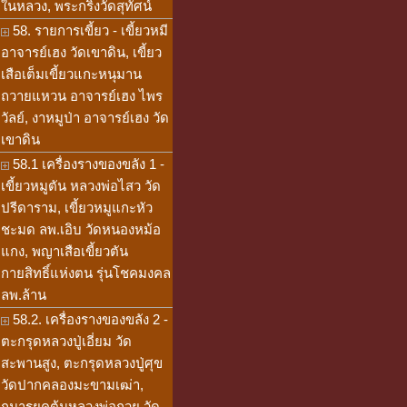
ในหลวง, พระกริ่งวัดสุทัศน์
58. รายการเขี้ยว - เขี้ยวหมี
อาจารย์เฮง วัดเขาดิน, เขี้ยว
เสือเต็มเขี้ยวแกะหนุมาน
ถวายแหวน อาจารย์เฮง ไพร
วัลย์, งาหมูป่า อาจารย์เฮง วัด
เขาดิน
58.1 เครื่องรางของขลัง 1 -
เขี้ยวหมูตัน หลวงพ่อไสว วัด
ปรีดาราม, เขี้ยวหมูแกะหัว
ชะมด ลพ.เอิบ วัดหนองหม้อ
แกง, พญาเสือเขี้ยวตัน
กายสิทธิ์แห่งตน รุ่นโชคมงคล
ลพ.ล้าน
58.2. เครื่องรางของขลัง 2 -
ตะกรุดหลวงปู่เอี่ยม วัด
สะพานสูง, ตะกรุดหลวงปู่ศุข
วัดปากคลองมะขามเฒ่า,
กุมารยุคต้นหลวงพ่อกวย วัด