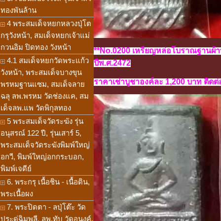
ทองพันล้าน
4 พระสมเด็จหยกหลวงปุ่โต
กรุวังหน้า, สมเด็จหยกเจ้าแม่
กวนอิม ปิดทอง วังหน้า
**No.0200 เหรียญหล่อโบราณฐานผ้าทิ
4.1 สมเด็จหยกวัดพระแก้ว
ปีพ.ศ.2472
วังหน้า, พระสมเด็จบางขุน
ราคาเช่าบูชาองค์ละ 1,200 บาท ติดต่อ
พรหมฐานแซม, สมเด็จลาย
ฉลุ ลพ.พรหม วัดช่องแค, สม
เด็จลพ.แพ วัดพิกุลทอง
5 พระสมเด็จวัดระฆัง รุ่น
อนุสรณ์ 122 ปี, รุ่นเสาร์ 5,
พระสมเด็จวัดระฆังพิมพ์ใหญ่
อกวี, พิมพ์ใหญ่อกกระบอก,
พิมพ์เจดีย์
6. พระกรุ เนื้อชิน - เนื้อดิน,
พระเนื้อผง
7. พระปิดตา - ลปุ่โต๊ะ วัด
ประดู่ฉิมพลี, ลพ.ทับ วัดอนงค์,