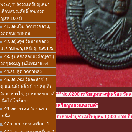
พระญาฯสังวร,เหรียญเสมา
เลื่อนสมณศักดิ์ ลพ.ทวด
ญสส.100 ปี
41. ลพ.เงิน วัดบางคลาน,
วัดดอนยายหอม
42. ลปู่.ศุข วัดปากคลอง
มะขามเฒ่า, เหรียญ ร.ศ.129
43. รูปหล่อลอยองค์ลปู่คำบุ
วัดกุดชมภู รุ่นไตรมาส 54
44.ลป.สุด วัดกาหลง
45. ลป.ทิม วัดละหารไร่ -
ขุนแผนพิมพ์จิ๋ว ปี 14 ลปู่.ทิม
วัดละหารไร่, รูปหล่อลอยองค์
***No.0200 เหรียญหลวงปู่เครื่อง วั
เนื้อไม้โพธิ์แกะ
เหรียญทองแดงรมดำ
46. ลพ.พรหม วัดขนอน
เหนือ
ราคาเช่าบูชาเหรียญละ 1,500 บาท ติด
47 รายการพระเหรียญ 1
47.1. รายการพระเหรียญ 2,