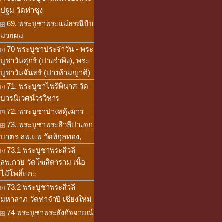
ปฐม วัดท่าซุง
69. พระบูชาพระแม่ธรณีบีบ
มวยผม
70 พระบูชาประจำวัน - พระ
บูชาวันศุกร์ (ปางรำพึง), พระ
บูชาวันจันทร์ (ปางห้ามญาติ)
71. พระบูชาไพรีพินาศ วัด
บวรนิเวศน์วรวิหาร
72. พระบูชาปางสดุ้งมาร
73. พระบูชาพระสีวลีปางจก
บาตร ลพ.แพ วัดพิกุลทอง,
73.1 พระบูชาพระสีวลี
ลพ.กวย วัดโฆสิตาราม เนื้อ
ไม้โพธิ์แกะ
73.2 พระบูชาพระสีวลี
มหาลาภ วัดท่าจำปี เชียงใหม่
74 พระบูชาพระสังกัจจายณ์