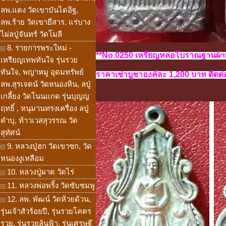
ลพ.แดง วัดเขาบันไดอิฐ,
ลพ.ร้าย วัดเขายี่สาร, แร่บาง
ไผ่ลปู่จันทร์ วัดโมลี
8. รายการพระใหม่ -
**No.0250 เหรียญหล่อโบราณฐานผ้าท
เหรียญเทพทันใจ รุ่นรวย
ทันใจ, พญาหมู อุดมทรัพย์
ราคาเช่าบูชาองค์ละ 1,200 บาท ติดต่อ
ลพ.สุรเจตน์ วัดหนองหิน, ลปู่
เกลี้ยง วัดโนนแกด รุ่นบุญญ
ฤทธิ์ , หนุมานทรงเครื่อง ลปู่
คำบุ, ท้าวเวสสุวรรณ วัด
สุทัศน์
9. หลวงปู่ฮก วัดเขาซก, วัด
หนองงูเหลือม
10. หลวงปู่ผาด วัดไร่
11. หลวงพ่อพริ้ง วัดซับชมพู
12. ลพ. พัฒน์ วัดห้วยด้วน,
รุ่นเจ้าสัวร้อยปี, รุ่นรวยโคตร
รวย, รุ่นรวยล้นฟ้า, รุ่นเศรษฐ๊