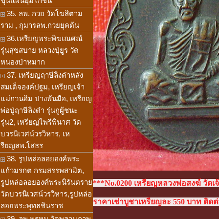
ขุนแผนอุ้มไก่ชน
35. ลพ. กวย วัดโฆสิตาม
ราม , กุมารลพ.กวยยุคต้น
36.เหรียญพระพิฆเณศณ์
รุ่นสุขสบาย หลวงปุ่ยูร วัด
หนองป่าหมาก
37. เหรียญฤาษีลิงดำหลัง
สมเด็จองค์ปฐม, เหรียญเจ้า
แม่กวนอิม ปางพันมือ, เหรียญ
พ่อปู่ฤาษีลิงดำ รุ่นกูผู้ชนะ
รุ่น2, เหรียญไพรีพินาศ วัด
บวรนิเวศน์วรวิหาร, เห
รียญลพ.โสธร
38. รูปหล่อลอยองค์พระ
แก้วมรกต กรมสรรพสามิต,
รูปหล่อลอยองค์พระนิรันตราย
***No.0200 เหรียญหลวงพ่อสงฆ์ วัดเ
วัดบวรนิเวศน์วรวิหาร,รูปหล่อ
ราคาเช่าบูชาเหรียญละ 550 บาท ติดต่อ
ลอยพระพุทธชินราช
39. ลพ.พรหม วัดพลานุภาพ