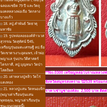
ฉลองแซยิด 79 ปี และวัตถุ
มงคลหลวงพ่อเจือ วัดกลาง
บางแก้ว
18. ลปู่.คำพันธ์ วัดธาตุ
มหาชัย
19. รูปหล่อลอยองค์ท้าวเวส
สุวรรณ วัดสุทัศน์ ปี45,
เหรียญรุ่นอมตะเศรษฐี ลป.จื่อ
วัดเขาตาเงาะอุดมพร, เจ้าพ่อ
พญาแล รุ่นประวัติศาสตร์
ไตรภาคี, ลปู่.บุญหนา วัดป่า
โสตถิผล
**No.0300 เหรียญหล่อโบราณหลวงพ่อบ้
20. เต่าหลวงปู่หลิว วัดไร่
จังหวัดสมุทรสงคราม
ปี2539
พร้อมกล
แตงทอง
21. หลวงปู่แสน วัดหนองจิก
ราคาเช่าบูชาองค์ละ 2,500 บาท ติดต่
(พญาเต่าเรือนรุ่นแสน
พุทธคุณ, พญาเต่าเรือนรุ่น
ชนะจนปลดหนี้)