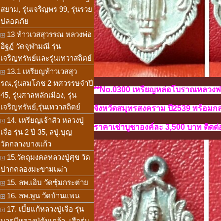
สยาม, รุ่นเจริญพร 99, รุ่นรวย
ปลอดภัย
13 ท้าวเวสสุวรรณ หลวงพ่อ
อิฐฏ์ วัดจุฬามณี รุ่น
เจริญทรัพย์และรุ่นเทวาสถิตย์
13.1 เหรียญท้าวเวสสุว
รณ,รุ่นสมโภช 2 ทศวรรษจำปี
**No.0300 เหรียญหล่อโบราณหลวงพ่อบ
45, รุ่นศาลหลักเมือง, รุ่น
เจริญทรัพย์,รุ่นเทวาสถิตย์
จังหวัดสมุทรสงคราม
ปี2539
พร้อมกล
14. เหรียญเจ้าสัว หลวงปู่
ราคาเช่าบูชาองค์ละ 3,500 บาท ติดต่อ
เจือ รุ่น 2 ปี 35, ลปู่.บุญ
วัดกลางบางแก้ว
15.วัตถุมงคลหลวงปู่ศุข วัด
ปากคลองมะขามเฒ่า
15. ลพ.เอิบ วัดซุ้มกระต่าย
16. ลพ.พูน วัดบ้านแพน
17. เบี้ยแก้หลวงปู่เจือ รุ่น
บารมีหลวงปู่คุ้มเกล้า, เสือรุ่น