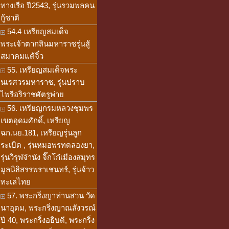
ทางเรือ ปี2543, รุ่นรวมพลคน
กู้ชาติ
54.4 เหรียญสมเด็จ
พระเจ้าตากสินมหาราชรุ่นสู้
สมาคมแต้จิ๋ว
55. เหรียญสมเด็จพระ
นเรศวรมหาราช, รุ่นปราบ
ไพรีอริราชศัตรูพ่าย
56. เหรียญกรมหลวงชุมพร
เขตอุดมศักดิ์, เหรียญ
ฉก.นย.181, เหรียญรุ่นลูก
ระเบิด , รุ่นหมอพรทดลองยา,
รุ่นวิรุฬจำนัง จิ๊กโก๋เมืองสมุทร
มูลนิธิสรรพราเชนทร์, รุ่นจ้าว
ทะเลไทย
57. พระกริ่งญาท่านสวน วัด
นาอุดม, พระกริ่งญาณสังวรณ์
ปี 40, พระกริ่งอธิบดี, พระกริ่ง