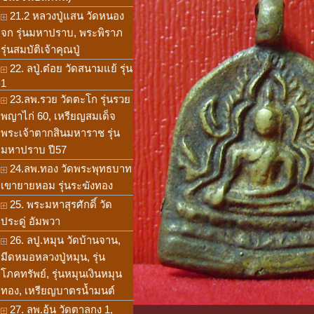
21.2 หลวงปู่แสน วัดหนอง
จก รุ่นมหาปราบ, พระพิราภ
รุ่นสมบัติเจ้าคุณปู่
22. ลปู่.ต๋อย วัดสนามแย้ รุ่น
1
23.ลพ.รวย วัดตะโก รุ่นรวย
พญาไก่ 60, เหรียญสมเด็จ
พระเจ้าตากสินมหาราช รุ่น
มหาปราบ ปี57
24.ลพ.ทอง วัดพระพุทธบาท
เขายายหอม รุ่นระฆังทอง
25. พระมหาสุรศักดิ์ วัด
ประดู่ อัมพวา
26. ลปู.หมุน วัดบ้านจาน,
มีดหมอหลวงปู่หมุน, รุ่น
โภคทรัพย์, รุ่นหมุนเงินหมุน
ทอง, เหรียญบาตรน้ำมนต์
27. ลพ.อุ้น วัดตาลกง 1,