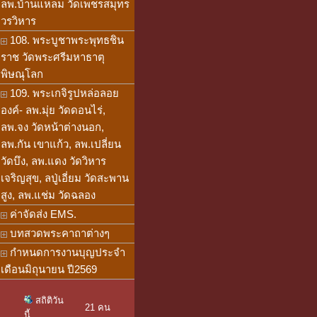
ลพ.บ้านแหลม วัดเพชรสมุทร
วรวิหาร
108. พระบูชาพระพุทธชิน
ราช วัดพระศรีมหาธาตุ
พิษณุโลก
109. พระเกจิรูปหล่อลอย
องค์- ลพ.มุ่ย วัดดอนไร่,
ลพ.จง วัดหน้าต่างนอก,
ลพ.กัน เขาแก้ว, ลพ.เปลี่ยน
วัดบึง, ลพ.แดง วัดวิหาร
เจริญสุข, ลปู่เอี่ยม วัดสะพาน
สูง, ลพ.แช่ม วัดฉลอง
ค่าจัดส่ง EMS.
บทสวดพระคาถาต่างๆ
กำหนดการงานบุญประจำ
เดือนมิถุนายน ปี2569
สถิติวัน
21 คน
นี้