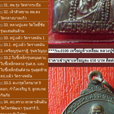
31. ลพ.รุ่ง วัดท่ากระบือ
32. เจ้าสัวสยาม ลพ.คง
วัดกลางบางแก้ว
33. หลวงปู่แสง วัดโพธิ์ชัย
รุ่นแสนพันล้าน
33. ลปู่.แผ้ว วัดรางหมัน 1
33.1. ลปู่.แผ้ว วัดรางหมัน
2, เหรียญรุ่นเราสู้, รุ่นขวัญถุง
***No.0100 เหรียญห้าเหลี่ยม หลวงปู่
33.2.ใบขี้เหล็กรุ่นหนุนดวง,
ราคาเช่าบูชาเหรียญละ 650 บาท ติดต่อ
ใบขี้เหล็กหลวง รุ่นส.ธ. และ
ใบขี้เหล็กยันต์สวน รุ่นสุดท้าย
ลป.แผ้ว วัดรางหมัน
33.3. ตะกรุดไตรมาส 9
ดอก, กำไลเจริญ 9, ลูกสะกด
กันภัย
34. ลป.สรวง เทวดาเดินดิน
วัดไพรพัฒนา รุ่นเสาร์ 5,