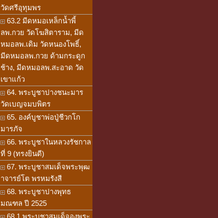
วัดศรีอุทุมพร
63.2 มีดหมอเหล็กน้ำพี้
ลพ.กวย วัดโฆสิตาราม, มีด
หมอลพ.เดิม วัดหนองโพธิ์,
มีดหมอลพ.กวย ด้ามกระดูก
ช้าง, มีดหมอลพ.สะอาด วัด
เขาแก้ว
64. พระบูชาปางชนะมาร
วัดเบญจมบพิตร
65. องค์บูชาพ่อปู่ชีวกโก
มารภัจ
66. พระบูชาในหลวงรัชกาล
ที่ 9 (ทรงยินดี)
67. พระบูชาสมเด็จพระพุฒ
าจารย์โต พรหมรังสี
68. พระบูชาปางพุทธ
มณฑล ปี 2525
68.1 พระบูชาสมเด็จองพระ