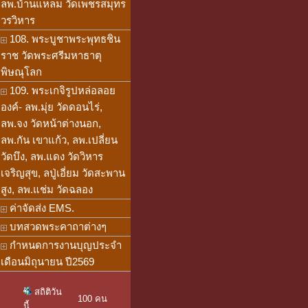
ลพ.บ้านแหลม วัดเพชรสมุทร
วรวิหาร
108. พระบูชาพระพุทธชิน
ราช วัดพระศรีมหาธาตุ
พิษณุโลก
109. พระเกจิรูปหล่อลอย
องค์- ลพ.มุ่ย วัดดอนไร่,
ลพ.จง วัดหน้าต่างนอก,
ลพ.กัน เขาแก้ว, ลพ.เปลี่ยน
วัดบึง, ลพ.แดง วัดวิหาร
เจริญสุข, ลปู่เอี่ยม วัดสะพาน
สูง, ลพ.แช่ม วัดฉลอง
ค่าจัดส่ง EMS.
บทสวดพระคาถาต่างๆ
กำหนดการงานบุญประจำ
เดือนมิถุนายน ปี2569
สถิติวัน
100 คน
นี้