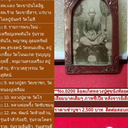
ลพ.แดง วัดเขาบันไดอิฐ,
ลพ.ร้าย วัดเขายี่สาร, แร่บาง
ไผ่ลปู่จันทร์ วัดโมลี
8. รายการพระใหม่ -
เหรียญเทพทันใจ รุ่นรวย
ทันใจ, พญาหมู อุดมทรัพย์
ลพ.สุรเจตน์ วัดหนองหิน, ลปู่
เกลี้ยง วัดโนนแกด รุ่นบุญญ
ฤทธิ์ , หนุมานทรงเครื่อง ลปู่
คำบุ, ท้าวเวสสุวรรณ วัด
สุทัศน์
9. หลวงปู่ฮก วัดเขาซก, วัด
หนองงูเหลือม
**No.0200 ล็อคเก็ตหลวงปู่ศุขนั่งพั
10. หลวงปู่ผาด วัดไร่
เลี่ยมนาคเดิมๆ ภาพซีเปีย หลังจารย์เด
11. หลวงพ่อพริ้ง วัดซับชมพู
ราคาเช่าบูชา 2,500 บาท ติดต่อสอบถาม
12. ลพ. พัฒน์ วัดห้วยด้วน,
รุ่นเจ้าสัวร้อยปี, รุ่นรวยโคตร
รวย, รุ่นรวยล้นฟ้า, รุ่นเศรษฐ๊