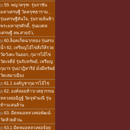
59. พญาครุฑ- รุ่นราชัน
มหาเศรษฐี วัดครุฑธาราม ,
รุ่นเศรษฐีทันใจ, รุ่นรวยล้นฟ้า
พระมหาสุรศักดิ์, รุ่นมงคล
เศรษฐี ลพ.สายบัว,
60.ล็อคเก็ตฉากทอง รุ่นสรง
น้ำ 62, เหรียญไอ้ไข่สั่งให้รวย
วัดวังตะวันออก, กุมารไอ้ไข่
วัดเจดีย์ รุ่นรับทรัพย์, เหรียญ
กุมาร รุ่นปาฎิหาริย์ มั่งมีทรัพย์
วัดเสมาเมือง
61.1 องค์บูชากุมารไอ้ไข่
62. องค์ลอยท้าวเวสสุวรรณ
หลวงพ่ออิฎฐ์ วัดจุฬามณี รุ่น
ท้าวแสนล้า่น
63. มีดหมอหลวงพ่อพัฒน์
วัดห้วยด้วน,
63.1 มีดหมอหลวงพ่อจ้อย