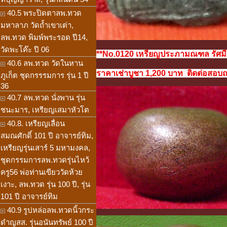
40.5 พระปิดตาลพ.ทวด
มหาลาภ วัดถ้ำเขาเต่า,
ลพ.ทวด พิมพ์พระรอด ปี14,
วัดพะโค๊ะ ปี 06
**No.0120 เหรียญประภามณฑล รัศมีข้
40.6 ลพ.ทวด วัดในหาน
ราคาเช่าบูชา 1,200 บาท ติดต่อสอบถาม
ภูเก็ต ชุดกรรรมการ รุ่น 1 ปี
36
40.7 ลพ.ทวด นั่งพาน รุ่น
ชนะมาร, เหรียญเสมาหัวโต
40.8. เหรียญเลื่อน
สมณศักดิ์ 101 ปี อาจารย์ทิม,
เหรียญรุ่นเสาร์ 5 มหามงคล,
ชุดกรรมการลพ.ทวดรุ่นไหว้
ครู56 พ่อท่านเขียววัดห้วย
เงาะ, ลพ.ทวด รุ่น 100 ปี, รุ่น
101 ปี อาจารย์ทิม
40.9 รูปหล่อลพ.ทวดนิ้วกระ
ดำญสส. รุ่นอนันทรัพย์ 100 ปี