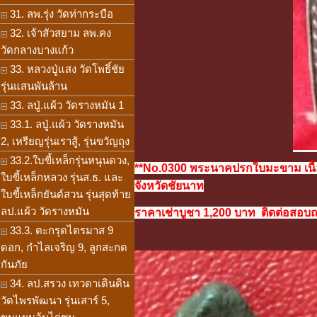
31. ลพ.รุ่ง วัดท่ากระบือ
32. เจ้าสัวสยาม ลพ.คง
วัดกลางบางแก้ว
33. หลวงปู่แสง วัดโพธิ์ชัย
รุ่นแสนพันล้าน
33. ลปู่.แผ้ว วัดรางหมัน 1
33.1. ลปู่.แผ้ว วัดรางหมัน
2, เหรียญรุ่นเราสู้, รุ่นขวัญถุง
33.2.ใบขี้เหล็กรุ่นหนุนดวง,
**No.0300 พระนาคปรกใบมะขาม เนื้อท
ใบขี้เหล็กหลวง รุ่นส.ธ. และ
จังหวัดชัยนาท
ใบขี้เหล็กยันต์สวน รุ่นสุดท้าย
ลป.แผ้ว วัดรางหมัน
ราคาเช่าบูชา 1,200 บาท ติดต่อสอบถาม
33.3. ตะกรุดไตรมาส 9
ดอก, กำไลเจริญ 9, ลูกสะกด
กันภัย
34. ลป.สรวง เทวดาเดินดิน
วัดไพรพัฒนา รุ่นเสาร์ 5,