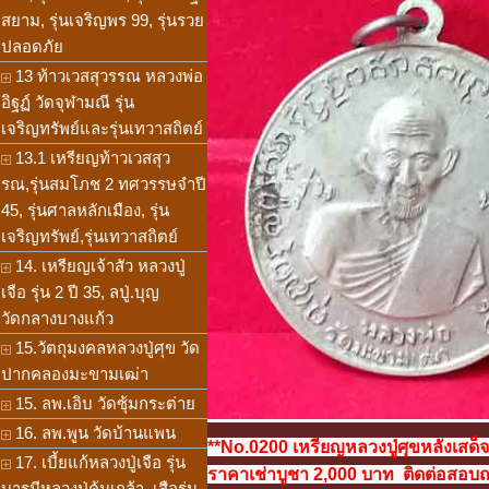
สยาม, รุ่นเจริญพร 99, รุ่นรวย
ปลอดภัย
13 ท้าวเวสสุวรรณ หลวงพ่อ
อิฐฏ์ วัดจุฬามณี รุ่น
เจริญทรัพย์และรุ่นเทวาสถิตย์
13.1 เหรียญท้าวเวสสุว
รณ,รุ่นสมโภช 2 ทศวรรษจำปี
45, รุ่นศาลหลักเมือง, รุ่น
เจริญทรัพย์,รุ่นเทวาสถิตย์
14. เหรียญเจ้าสัว หลวงปู่
เจือ รุ่น 2 ปี 35, ลปู่.บุญ
วัดกลางบางแก้ว
15.วัตถุมงคลหลวงปู่ศุข วัด
ปากคลองมะขามเฒ่า
15. ลพ.เอิบ วัดซุ้มกระต่าย
16. ลพ.พูน วัดบ้านแพน
**No.0200 เหรียญหลวงปู่ศุขหลังเสด็
17. เบี้ยแก้หลวงปู่เจือ รุ่น
ราคาเช่าบูชา 2,000 บาท ติดต่อสอบถาม
บารมีหลวงปู่คุ้มเกล้า, เสือรุ่น