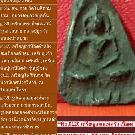
ขุนแผนอุ้มไก่ชน
35. ลพ. กวย วัดโฆสิตาม
ราม , กุมารลพ.กวยยุคต้น
36.เหรียญพระพิฆเณศณ์
รุ่นสุขสบาย หลวงปุ่ยูร วัด
หนองป่าหมาก
37. เหรียญฤาษีลิงดำหลัง
สมเด็จองค์ปฐม, เหรียญเจ้า
แม่กวนอิม ปางพันมือ, เหรียญ
พ่อปู่ฤาษีลิงดำ รุ่นกูผู้ชนะ
รุ่น2, เหรียญไพรีพินาศ วัด
บวรนิเวศน์วรวิหาร, เห
รียญลพ.โสธร
38. รูปหล่อลอยองค์พระ
แก้วมรกต กรมสรรพสามิต,
รูปหล่อลอยองค์พระนิรันตราย
วัดบวรนิเวศน์วรวิหาร,รูปหล่อ
**No.0120 เหรียญแจกแม่ครัว เนื้อผง
ลอยพระพุทธชินราช
39. ลพ.พรหม วัดพลานุภาพ