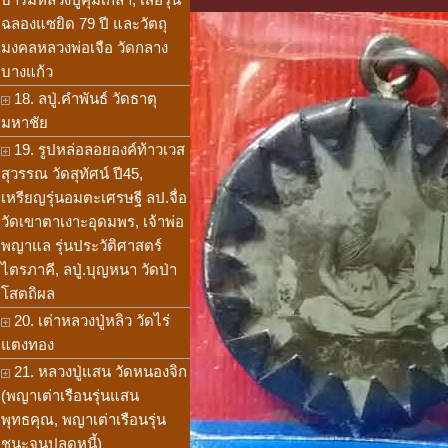
ฉลองแซยิด 79 ปี และวัตถุ
มงคลหลวงพ่อเจือ วัดกลาง
บางแก้ว
18. ลปู่.คำพันธ์ วัดธาตุ
มหาชัย
19. รูปหล่อลอยองค์ท้าวเวส
สุวรรณ วัดสุทัศน์ ปี45,
เหรียญรุ่นอมตะเศรษฐี ลป.จื่อ
วัดเขาตาเงาะอุดมพร, เจ้าพ่อ
พญาแล รุ่นประวัติศาสตร์
ไตรภาคี, ลปู่.บุญหนา วัดป่า
โสตถิผล
20. เต่าหลวงปู่หลิว วัดไร่
แตงทอง
21. หลวงปู่แสน วัดหนองจิก
(พญาเต่าเรือนรุ่นแสน
พุทธคุณ, พญาเต่าเรือนรุ่น
ชนะจนปลดหนี้)