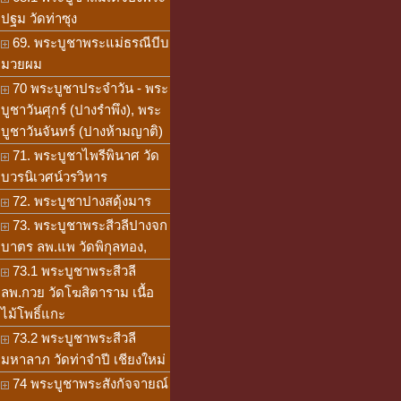
ปฐม วัดท่าซุง
69. พระบูชาพระแม่ธรณีบีบ
มวยผม
70 พระบูชาประจำวัน - พระ
บูชาวันศุกร์ (ปางรำพึง), พระ
บูชาวันจันทร์ (ปางห้ามญาติ)
71. พระบูชาไพรีพินาศ วัด
บวรนิเวศน์วรวิหาร
72. พระบูชาปางสดุ้งมาร
73. พระบูชาพระสีวลีปางจก
บาตร ลพ.แพ วัดพิกุลทอง,
73.1 พระบูชาพระสีวลี
ลพ.กวย วัดโฆสิตาราม เนื้อ
ไม้โพธิ์แกะ
73.2 พระบูชาพระสีวลี
มหาลาภ วัดท่าจำปี เชียงใหม่
74 พระบูชาพระสังกัจจายณ์