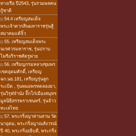
ทางเรือ ปี2543, รุ่นรวมพลคน
กู้ชาติ
54.4 เหรียญสมเด็จ
พระเจ้าตากสินมหาราชรุ่นสู้
สมาคมแต้จิ๋ว
55. เหรียญสมเด็จพระ
นเรศวรมหาราช, รุ่นปราบ
ไพรีอริราชศัตรูพ่าย
56. เหรียญกรมหลวงชุมพร
เขตอุดมศักดิ์, เหรียญ
ฉก.นย.181, เหรียญรุ่นลูก
ระเบิด , รุ่นหมอพรทดลองยา,
รุ่นวิรุฬจำนัง จิ๊กโก๋เมืองสมุทร
มูลนิธิสรรพราเชนทร์, รุ่นจ้าว
ทะเลไทย
57. พระกริ่งญาท่านสวน วัด
นาอุดม, พระกริ่งญาณสังวรณ์
ปี 40, พระกริ่งอธิบดี, พระกริ่ง