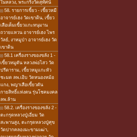
ในหลวง, พระกริ่งวัดสุทัศน์
58. รายการเขี้ยว - เขี้ยวหมี
อาจารย์เฮง วัดเขาดิน, เขี้ยว
เสือเต็มเขี้ยวแกะหนุมาน
ถวายแหวน อาจารย์เฮง ไพร
วัลย์, งาหมูป่า อาจารย์เฮง วัด
เขาดิน
58.1 เครื่องรางของขลัง 1 -
เขี้ยวหมูตัน หลวงพ่อไสว วัด
ปรีดาราม, เขี้ยวหมูแกะหัว
ชะมด ลพ.เอิบ วัดหนองหม้อ
แกง, พญาเสือเขี้ยวตัน
กายสิทธิ์แห่งตน รุ่นโชคมงคล
ลพ.ล้าน
58.2. เครื่องรางของขลัง 2 -
ตะกรุดหลวงปู่เอี่ยม วัด
สะพานสูง, ตะกรุดหลวงปู่ศุข
วัดปากคลองมะขามเฒ่า,
กุมารยุคต้นหลวงพ่อกวย วัด