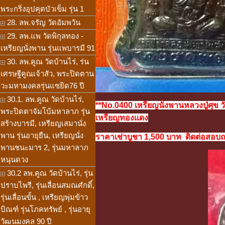
พระกริ่งอุปคุตบัวเข็ม รุ่น 1
28. ลพ.จรัญ วัดอัมพวัน
29. ลพ.แพ วัดพิกุลทอง -
เหรียญนั่งพาน รุ่นแพบารมี 91
30. ลพ.คูณ วัดบ้านไร่, ร่น
เศรษฐีคูณเจ้าสัว, พระปิดตาน
วะมหามงคลรุ่นแซยิด76 ปี
30.1. ลพ.คูณ วัดบ้านไร่,
**No.0400 เหรียญนั่งพานหลวงปู่ศุ
พระปิดตาจัมโบ้มหาลาภ รุ่น
เหรียญทองแดง
สร้างบารมี, เหรียญเสมานั่ง
พาน รุ่นอายุยืน, เหรียญนั่ง
ราคาเช่าบูชา 1,500 บาท ติดต่อสอบถาม
พานชนะมาร 2, รุ่นมหาลาภ
หนุนดวง
30.2 ลพ.คูณ วัดบ้านไร่, รุ่น
ปราบไพรี, รุ่นเลื่อนสมณศํกดิ์,
รุ่นเลื่อนขั้น , เหรียญพุ่มข้าว
บิณฑ์ รุ่นโภคทรัพย์ , รุ่นอายุ
วัฒนมงคล 90 ปี