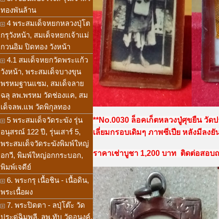
ทองพันล้าน
4 พระสมเด็จหยกหลวงปุ่โต
กรุวังหน้า, สมเด็จหยกเจ้าแม่
กวนอิม ปิดทอง วังหน้า
4.1 สมเด็จหยกวัดพระแก้ว
วังหน้า, พระสมเด็จบางขุน
พรหมฐานแซม, สมเด็จลาย
ฉลุ ลพ.พรหม วัดช่องแค, สม
เด็จลพ.แพ วัดพิกุลทอง
5 พระสมเด็จวัดระฆัง รุ่น
**No.0030 ล็อคเก็ตหลวงปู่ศุขยืน ว
อนุสรณ์ 122 ปี, รุ่นเสาร์ 5,
เลี่ยมกรอบเดิมๆ ภาพซีเปีย หลังมีลงยัน
พระสมเด็จวัดระฆังพิมพ์ใหญ่
ราคาเช่าบูชา 1,200 บาท ติดต่อสอบถาม
อกวี, พิมพ์ใหญ่อกกระบอก,
พิมพ์เจดีย์
6. พระกรุ เนื้อชิน - เนื้อดิน,
พระเนื้อผง
7. พระปิดตา - ลปุ่โต๊ะ วัด
ประดู่ฉิมพลี, ลพ.ทับ วัดอนงค์,