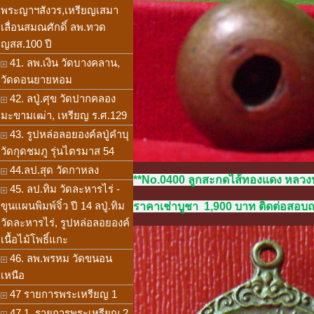
พระญาฯสังวร,เหรียญเสมา
เลื่อนสมณศักดิ์ ลพ.ทวด
ญสส.100 ปี
41. ลพ.เงิน วัดบางคลาน,
วัดดอนยายหอม
42. ลปู่.ศุข วัดปากคลอง
มะขามเฒ่า, เหรียญ ร.ศ.129
43. รูปหล่อลอยองค์ลปู่คำบุ
วัดกุดชมภู รุ่นไตรมาส 54
44.ลป.สุด วัดกาหลง
**No.0400 ลูกสะกดไส้ทองแดง หลวงป
45. ลป.ทิม วัดละหารไร่ -
ขุนแผนพิมพ์จิ๋ว ปี 14 ลปู่.ทิม
ราคาเช่าบูชา 1,900 บาท ติดต่อสอบถาม
วัดละหารไร่, รูปหล่อลอยองค์
เนื้อไม้โพธิ์แกะ
46. ลพ.พรหม วัดขนอน
เหนือ
47 รายการพระเหรียญ 1
47.1. รายการพระเหรียญ 2,