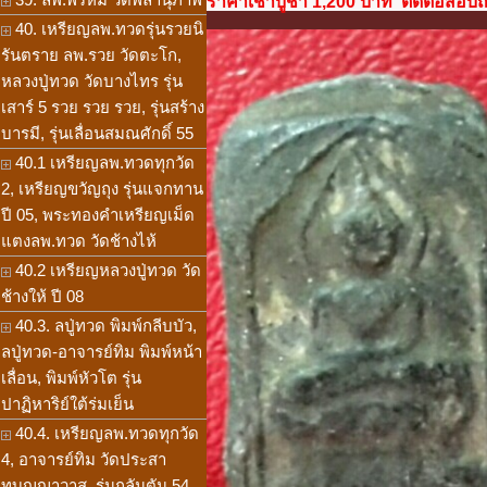
ราคาเช่าบูชา 1,200 บาท ติดต่อสอบถาม
40. เหรียญลพ.ทวดรุ่นรวยนิ
รันตราย ลพ.รวย วัดตะโก,
หลวงปู่ทวด วัดบางไทร รุ่น
เสาร์ 5 รวย รวย รวย, รุ่นสร้าง
บารมี, รุ่นเลื่อนสมณศักดิ์ 55
40.1 เหรียญลพ.ทวดทุกวัด
2, เหรียญขวัญถุง รุ่นแจกทาน
ปี 05, พระทองคำเหรียญเม็ด
แตงลพ.ทวด วัดช้างไห้
40.2 เหรียญหลวงปู่ทวด วัด
ช้างให้ ปี 08
40.3. ลปู่ทวด พิมพ์กลีบบัว,
ลปู่ทวด-อาจารย์ทิม พิมพ์หน้า
เลื่อน, พิมพ์หัวโต รุ่น
ปาฏิหาริย์ใต้ร่มเย็น
40.4. เหรียญลพ.ทวดทุกวัด
4, อาจารย์ทิม วัดประสา
ทบุญญาวาส, รุ่นกลันตัน 54