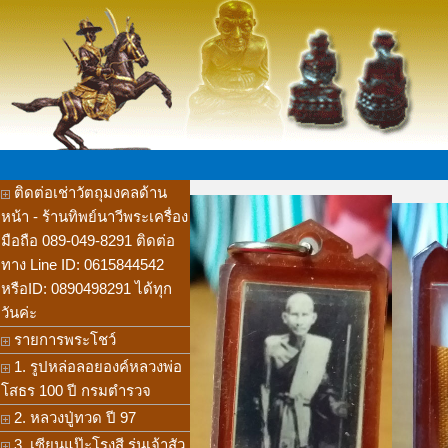
ติดต่อเช่าวัตถุมงคลด้าน
หน้า - ร้านทิพย์นาวีพระเครื่อง
มือถือ 089-049-8291 ติดต่อ
ทาง Line ID: 0615844542
หรือID: 0890498291 ได้ทุก
วันค่ะ
รายการพระโชว์
1. รูปหล่อลอยองค์หลวงพ่อ
โสธร 100 ปี กรมตำรวจ
2. หลวงปู่ทวด ปี 97
3. เซียนแป๊ะโรงสี รุ่นเจ้าสัว