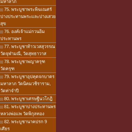
มหาลาภ
75. พระบูชาพระพิฆเณศร์
ปางประทานพระและปางเสวย
สุข
76. องค์เจ้าแม่กวนอิม
ประทานพร
77. พระบูชาท้าวเวสสุวรรณ
วัดจุฬามณี, วัดสุทธาวาส
78. พระบูชาพญาครุฑ
วัดครุฑ
79. พระบูชาอุปคุตจกบาตร
มหาลาภ วัดนิคมวชิราราม,
วัดท่าจำปี
80. พระบูชาเศรษฐีนวโกฎิ
81. พระบูชาปางประทานพร
หลวงพ่อแพ วัดพิกุลทอง
82. พระบูชานาคปรก 9
เศียร