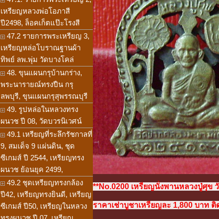
เหรียญหลวงพ่อโอภาสี
ปี2498, ล็อคเก็ตแป๊ะโรงสี
47.2 รายการพระเหรียญ 3,
เหรียญหล่อโบราณฐานผ้า
ทิพย์ ลพ.พุ่ม วัดบางโคล่
48. ขุนแผนกรุบ้านกร่าง,
พระนารายณ์ทรงปืน กรุ
ลพบุรี, ขุนแผนกรุสุพรรณบุรี
49. รูปหล่อในหลวงทรง
ผนวช ปี 08, วัดบวรนิเวศน์
49.1 เหรียญที่ระลึกรัชกาลที่
9, สมเด็จ 9 แผ่นดิน, ชุด
ซีเกมส์ ปี 2544, เหรียญทรง
ผนวช ย้อนยุค 2499,
49.2 ชุดเหรียญทรงกล้อง
**No.0200 เหรียญนั่งพานหลวงปู่ศุข
ปี42, เหรียญทรงยินดี, เหรียญ
ราคาเช่าบูชาเหรียญละ 1,800 บาท ติด
ซีเกมส์ ปี50, เหรียญในหลวง
ทรงผนวช ปี 07, เหรียญ