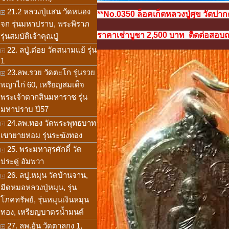
21.2 หลวงปู่แสน วัดหนอง
**No.0350 ล็อคเก็ตหลวงปู่ศุข วัดปาก
จก รุ่นมหาปราบ, พระพิราภ
ราคาเช่าบูชา 2,500 บาท ติดต่อสอบถาม
รุ่นสมบัติเจ้าคุณปู่
22. ลปู่.ต๋อย วัดสนามแย้ รุ่น
1
23.ลพ.รวย วัดตะโก รุ่นรวย
พญาไก่ 60, เหรียญสมเด็จ
พระเจ้าตากสินมหาราช รุ่น
มหาปราบ ปี57
24.ลพ.ทอง วัดพระพุทธบาท
เขายายหอม รุ่นระฆังทอง
25. พระมหาสุรศักดิ์ วัด
ประดู่ อัมพวา
26. ลปู.หมุน วัดบ้านจาน,
มีดหมอหลวงปู่หมุน, รุ่น
โภคทรัพย์, รุ่นหมุนเงินหมุน
ทอง, เหรียญบาตรน้ำมนต์
27. ลพ.อุ้น วัดตาลกง 1,