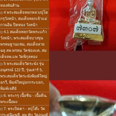
ทองพันล้าน
4 พระสมเด็จหยกหลวงปุ่โต
กรุวังหน้า, สมเด็จหยกเจ้าแม่
กวนอิม ปิดทอง วังหน้า
4.1 สมเด็จหยกวัดพระแก้ว
วังหน้า, พระสมเด็จบางขุน
พรหมฐานแซม, สมเด็จลาย
ฉลุ ลพ.พรหม วัดช่องแค, สม
เด็จลพ.แพ วัดพิกุลทอง
5 พระสมเด็จวัดระฆัง รุ่น
อนุสรณ์ 122 ปี, รุ่นเสาร์ 5,
พระสมเด็จวัดระฆังพิมพ์ใหญ่
อกวี, พิมพ์ใหญ่อกกระบอก,
พิมพ์เจดีย์
6. พระกรุ เนื้อชิน - เนื้อดิน,
พระเนื้อผง
7. พระปิดตา - ลปุ่โต๊ะ วัด
ประดู่ฉิมพลี, ลพ.ทับ วัดอนงค์,