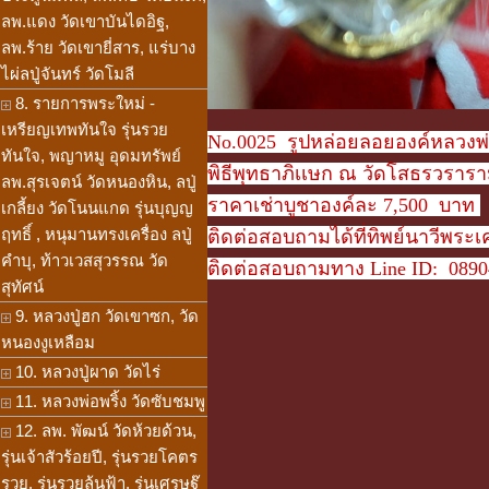
ลพ.แดง วัดเขาบันไดอิฐ,
ลพ.ร้าย วัดเขายี่สาร, แร่บาง
ไผ่ลปู่จันทร์ วัดโมลี
8. รายการพระใหม่ -
เหรียญเทพทันใจ รุ่นรวย
No.0025 รูปหล่อยลอยองค์หลวงพ่
ทันใจ, พญาหมู อุดมทรัพย์
พิธีพุทธาภิเเษก ณ วัดโสธรวราร
ลพ.สุรเจตน์ วัดหนองหิน, ลปู่
ราคาเช่าบูชาองค์ละ 7,500 บาท
เกลี้ยง วัดโนนแกด รุ่นบุญญ
ฤทธิ์ , หนุมานทรงเครื่อง ลปู่
ติดต่อสอบถามได้ที่ทิพย์นาวีพระเค
คำบุ, ท้าวเวสสุวรรณ วัด
ติดต่อสอบถามทาง Line ID: 0890
สุทัศน์
9. หลวงปู่ฮก วัดเขาซก, วัด
หนองงูเหลือม
10. หลวงปู่ผาด วัดไร่
11. หลวงพ่อพริ้ง วัดซับชมพู
12. ลพ. พัฒน์ วัดห้วยด้วน,
รุ่นเจ้าสัวร้อยปี, รุ่นรวยโคตร
รวย, รุ่นรวยล้นฟ้า, รุ่นเศรษฐ๊