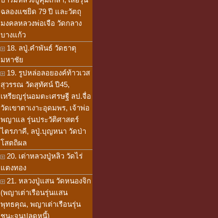
ฉลองแซยิด 79 ปี และวัตถุ
มงคลหลวงพ่อเจือ วัดกลาง
บางแก้ว
18. ลปู่.คำพันธ์ วัดธาตุ
มหาชัย
19. รูปหล่อลอยองค์ท้าวเวส
สุวรรณ วัดสุทัศน์ ปี45,
เหรียญรุ่นอมตะเศรษฐี ลป.จื่อ
วัดเขาตาเงาะอุดมพร, เจ้าพ่อ
พญาแล รุ่นประวัติศาสตร์
ไตรภาคี, ลปู่.บุญหนา วัดป่า
โสตถิผล
20. เต่าหลวงปู่หลิว วัดไร่
แตงทอง
21. หลวงปู่แสน วัดหนองจิก
(พญาเต่าเรือนรุ่นแสน
พุทธคุณ, พญาเต่าเรือนรุ่น
ชนะจนปลดหนี้)