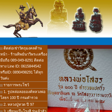
ติดต่อเช่าวัตถุมงคลด้าน
หน้า - ร้านทิพย์นาวีพระเครื่อง
มือถือ 089-049-8291 ติดต่อ
ทาง Line ID: 0615844542
หรือID: 0890498291 ได้ทุก
วันค่ะ
รายการพระโชว์
1. รูปหล่อลอยองค์หลวงพ่อ
โสธร 100 ปี กรมตำรวจ
2. หลวงปู่ทวด ปี 97
3. เซียนแป๊ะโรงสี รุ่นเจ้าสัว