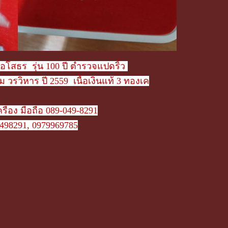
อโสธร รุ่น 100 ปี ตำรวจแปดริ้ว
าม วรวิหาร
ปี 2559 เนื้อเงินแท้ 3 ทองเค
รื่อง มือถือ 089-049-8291
498291, 0979969785