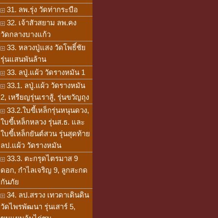
31. ลพ.รุ่ง วัดท่ากระบือ
32. เจ้าสัวสยาม ลพ.คง
วัดกลางบางแก้ว
33. หลวงปู่แสง วัดโพธิ์ชัย
รุ่นแสนพันล้าน
33. ลปู่.แผ้ว วัดรางหมัน 1
33.1. ลปู่.แผ้ว วัดรางหมัน
2, เหรียญรุ่นเราสู้, รุ่นขวัญถุง
33.2.ใบขี้เหล็กรุ่นหนุนดวง,
ใบขี้เหล็กหลวง รุ่นส.ธ. และ
ใบขี้เหล็กยันต์สวน รุ่นสุดท้าย
ลป.แผ้ว วัดรางหมัน
33.3. ตะกรุดไตรมาส 9
ดอก, กำไลเจริญ 9, ลูกสะกด
กันภัย
34. ลป.สรวง เทวดาเดินดิน
วัดไพรพัฒนา รุ่นเสาร์ 5,